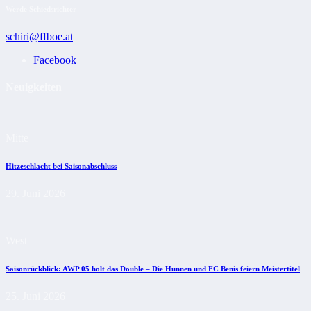
Werde Schiedsrichter
schiri@ffboe.at
Facebook
Neuigkeiten
Mitte
Hitzeschlacht bei Saisonabschluss
29. Juni 2026
West
Saisonrückblick: AWP 05 holt das Double – Die Hunnen und FC Benis feiern Meistertitel
25. Juni 2026