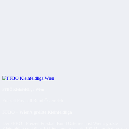
FFBÖ Kleinfeldliga Wien
Freizeit Fussball Bund Österreich
FFBÖ – Wien’s größte Kleinfeldliga
Der FFBÖ - Freizeit Fussball Bund Österreich ist Wien's größte
Kleinfeldliga mit über 10 Ligen und mehr als 100 Mannschaften, die