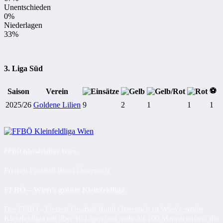
Unentschieden
0%
Niederlagen
33%
3. Liga Süd
⚽
Saison
Verein
2025/26
Goldene Lilien
9
2
1
1
1
FFBÖ Kleinfeldliga Wien
Freizeit Fussball Bund Österreich
FFBÖ – Wien’s größte Kleinfeldliga
Der FFBÖ - Freizeit Fussball Bund Österreich ist Wien's größte
Kleinfeldliga mit über 10 Ligen und mehr als 100 Mannschaften, die