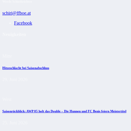
Werde Schiedsrichter
schiri@ffboe.at
Facebook
Neuigkeiten
Mitte
Hitzeschlacht bei Saisonabschluss
29. Juni 2026
West
Saisonrückblick: AWP 05 holt das Double – Die Hunnen und FC Benis feiern Meistertitel
25. Juni 2026