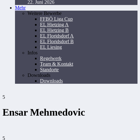
22. Juni 2026
Mehr
Weitere Bewerbe
FFBÖ Liga Cup
EL Hietzing A
EL Hietzing B
EL Floridsdorf A
EL Floridsdorf B
EL Liesing
Infos
Regelwerk
Team & Kontakt
Standorte
Downloads
Downloads
5
Ensar Mehmedovic
5