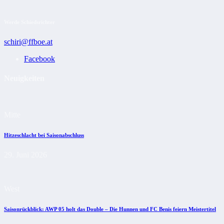
Werde Schiedsrichter
schiri@ffboe.at
Facebook
Neuigkeiten
Mitte
Hitzeschlacht bei Saisonabschluss
29. Juni 2026
West
Saisonrückblick: AWP 05 holt das Double – Die Hunnen und FC Benis feiern Meistertitel